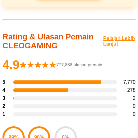
Rating & Ulasan Pemain
Pelajari Lebih
CLEOGAMING
Lanjut
4.9
777,888 ulasan pemain
5
7,770
4
278
3
2
2
0
1
0
99%
98%
0%