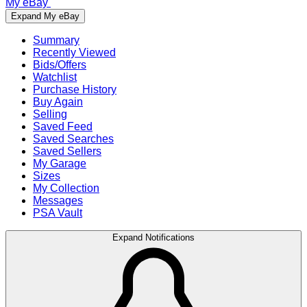
My eBay
Expand My eBay
Summary
Recently Viewed
Bids/Offers
Watchlist
Purchase History
Buy Again
Selling
Saved Feed
Saved Searches
Saved Sellers
My Garage
Sizes
My Collection
Messages
PSA Vault
Expand Notifications