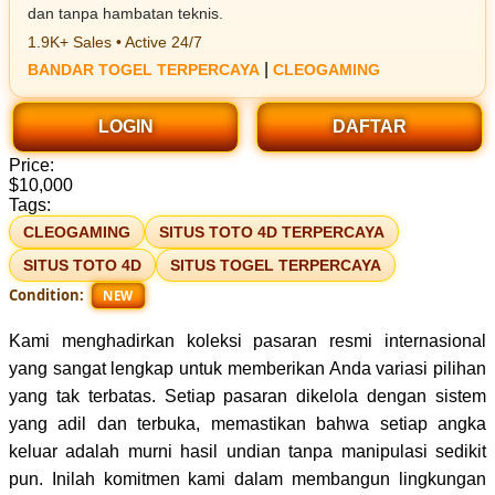
dan tanpa hambatan teknis.
1.9K+ Sales
•
Active 24/7
|
BANDAR TOGEL TERPERCAYA
CLEOGAMING
LOGIN
DAFTAR
Price:
$10,000
Tags:
CLEOGAMING
SITUS TOTO 4D TERPERCAYA
SITUS TOTO 4D
SITUS TOGEL TERPERCAYA
Condition:
NEW
Kami menghadirkan koleksi pasaran resmi internasional
yang sangat lengkap untuk memberikan Anda variasi pilihan
yang tak terbatas. Setiap pasaran dikelola dengan sistem
yang adil dan terbuka, memastikan bahwa setiap angka
keluar adalah murni hasil undian tanpa manipulasi sedikit
pun. Inilah komitmen kami dalam membangun lingkungan