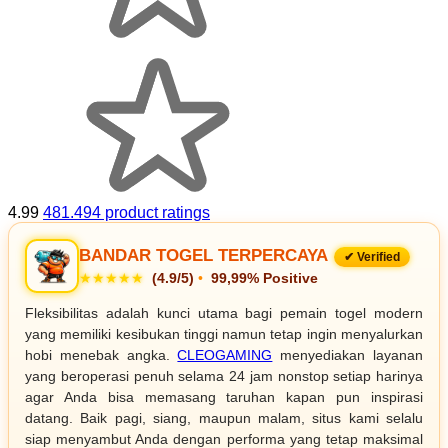
4.99
481.494 product ratings
BANDAR TOGEL TERPERCAYA
✔ Verified
★★★★★
(4.9/5)
•
99,99% Positive
Fleksibilitas adalah kunci utama bagi pemain togel modern
yang memiliki kesibukan tinggi namun tetap ingin menyalurkan
hobi menebak angka.
CLEOGAMING
menyediakan layanan
yang beroperasi penuh selama 24 jam nonstop setiap harinya
agar Anda bisa memasang taruhan kapan pun inspirasi
datang. Baik pagi, siang, maupun malam, situs kami selalu
siap menyambut Anda dengan performa yang tetap maksimal