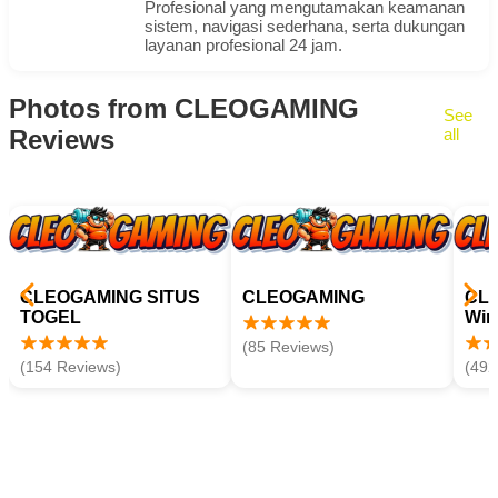
Profesional yang mengutamakan keamanan
sistem, navigasi sederhana, serta dukungan
layanan profesional 24 jam.
Photos from CLEOGAMING
See
Reviews
all
CLEOGAMING SITUS
CLEOGAMING
CLE
TOGEL
Win
(85 Reviews)
(154 Reviews)
(492