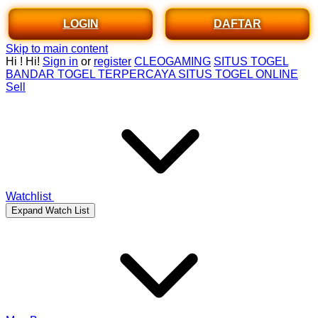
LOGIN
DAFTAR
Skip to main content
Hi
!
Hi!
Sign in
or
register
CLEOGAMING
SITUS TOGEL
BANDAR TOGEL TERPERCAYA
SITUS TOGEL ONLINE
Sell
Watchlist
Expand Watch List