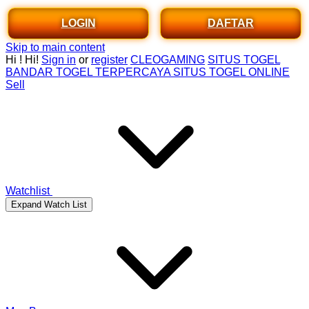
LOGIN
DAFTAR
Skip to main content
Hi
!
Hi!
Sign in
or
register
CLEOGAMING
SITUS TOGEL
BANDAR TOGEL TERPERCAYA
SITUS TOGEL ONLINE
Sell
Watchlist
Expand Watch List