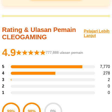
Rating & Ulasan Pemain
Pelajari Lebih
CLEOGAMING
Lanjut
4.9
777,888 ulasan pemain
5
7,770
4
278
3
2
2
0
1
0
99%
98%
0%