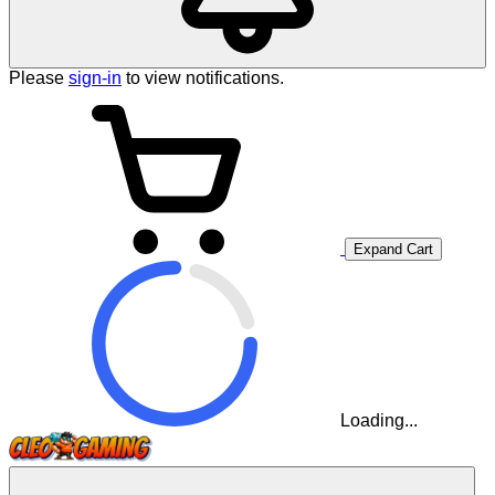
Please
sign-in
to view notifications.
Expand Cart
Loading...